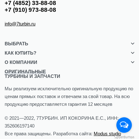
+7 (4852) 33-88-08
+7 (910) 973-88-08
info@7turbin.ru
ВЫБРАТЬ
КАК КУПИТЬ?
Турбины
Форсунки
О КОМПАНИИ
Оплата
Доставка
ОРИГИНАЛЬНЫЕ
Партнерам
ТУРБИНЫ И ЗАПЧАСТИ
Гарантия
Полезное
Возврат
Где купить?
Мы реализуем исключительно оригинальную продукцию по
ценам прямых поставок и отвечаем за свой товар. На всю
продукцию предоставляется гарантия 12 месяцев
© 2021—2022, 7ТУРБИН. ИП КОКОРИНА Е.С., ИНН:
352606197140
Все права защищены. Разработка сайта:
Modus studio