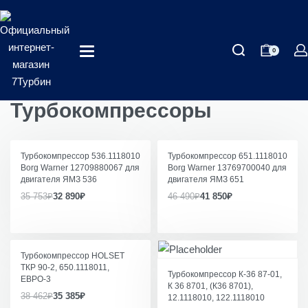
0
Турбокомпрессоры
Турбокомпрессор 536.1118010
Турбокомпрессор 651.1118010
Borg Warner 12709880067 для
Borg Warner 13769700040 для
двигателя ЯМЗ 536
двигателя ЯМЗ 651
35 753
₽
32 890
₽
46 490
₽
41 850
₽
Турбокомпрессор HOLSET
ТКР 90-2, 650.1118011,
Турбокомпрессор К-36 87-01,
ЕВРО-3
К 36 8701, (К36 8701),
38 462
₽
35 385
₽
12.1118010, 122.1118010